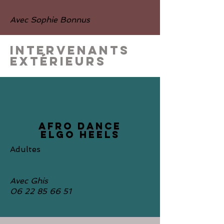
Avec Sophie Bonnus
INTERVENANTS
EXTÉRIEURS
AFRO dance
eLGO heels
Adultes
Avec Ghis
06 22 85 66 51